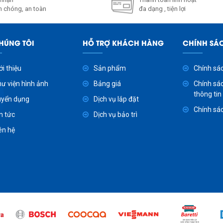
 chóng, an toàn
đa dạng , tiện lợi
HÚNG TÔI
HỖ TRỢ KHÁCH HÀNG
CHÍNH SÁ
ới thiệu
Sản phẩm
Chính sác
ư viện hình ảnh
Bảng giá
Chính sá
thông tin
uyển dụng
Dịch vụ lắp đặt
Chính sá
n tức
Dịch vụ bảo trì
ên hệ