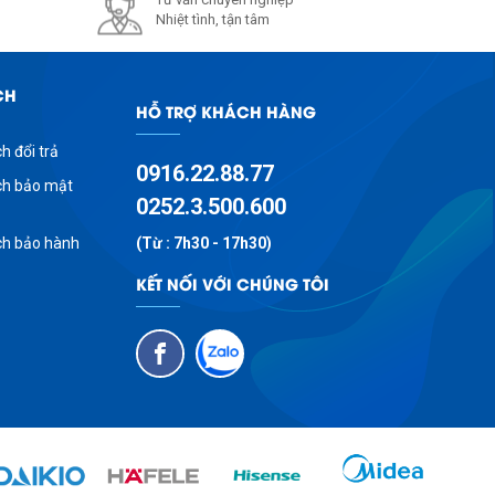
Nhiệt tình, tận tâm
CH
HỖ TRỢ KHÁCH HÀNG
h đổi trả
0916.22.88.77
ch bảo mật
0252.3.500.600
ch bảo hành
(Từ : 7h30 - 17h30)
KẾT NỐI VỚI CHÚNG TÔI