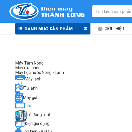
DANH MỤC SẢN PHẨM
GIỚI THIỆU
Máy Tắm Nóng
Máy rửa chén
Máy Lọc nước Nóng - Lạnh
Máy lạnh
Tủ lạnh
Máy giặt
Tivi
Tủ đông mát
Điện gia dụng
Linh kiện - Vật tư