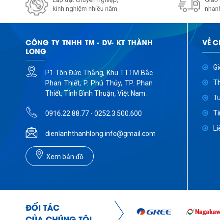
kinh nghiệm nhiều năm
nhanh
CÔNG TY TNHH TM - DV- KT THÀNH
VỀ C
LONG
Gi
P1 Tôn Đức Thắng, Khu TTTM Bắc
Th
Phan Thiết, P. Phú Thủy, TP. Phan
Thiết, Tỉnh Bình Thuận, Việt Nam.
T
Ti
0916.22.88.77 - 0252.3.500.600
Li
dienlanhthanhlong.info@gmail.com
Xem bản đồ
ĐỐI TÁC
CỦA CHÚNG TÔI