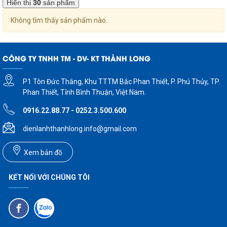
Hiển thị
30
sản phẩm
Không tìm thấy sản phẩm nào.
CÔNG TY TNHH TM - DV- KT THÀNH LONG
P1 Tôn Đức Thắng, Khu TTTM Bắc Phan Thiết, P. Phú Thủy, TP.
Phan Thiết, Tỉnh Bình Thuận, Việt Nam.
0916.22.88.77 - 0252.3.500.600
dienlanhthanhlong.info@gmail.com
Xem bản đồ
KẾT NỐI VỚI CHÚNG TÔI