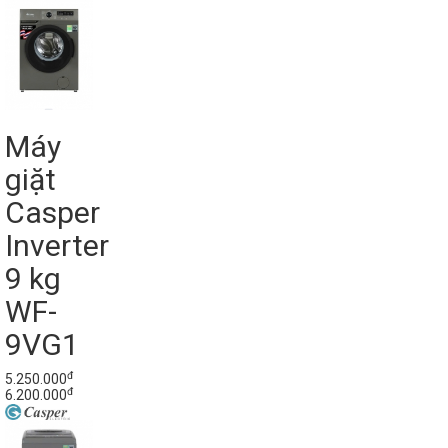
Máy
giặt
Casper
Inverter
9 kg
WF-
9VG1
đ
5.250.000
đ
6.200.000