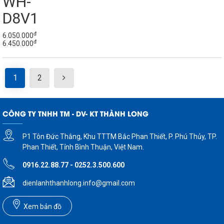
WH-
D8V1
đ
6.050.000
đ
6.450.000
1
2
CÔNG TY TNHH TM - DV- KT THÀNH LONG
P1 Tôn Đức Thắng, Khu TTTM Bắc Phan Thiết, P. Phú Thủy, TP.
Phan Thiết, Tỉnh Bình Thuận, Việt Nam.
0916.22.88.77 - 0252.3.500.600
dienlanhthanhlong.info@gmail.com
Xem bản đồ