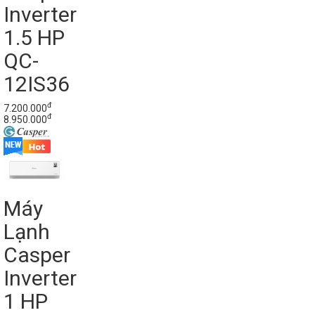
Inverter
1.5 HP
QC-
12IS36
đ
7.200.000
đ
8.950.000
Máy
Lạnh
Casper
Inverter
1 HP