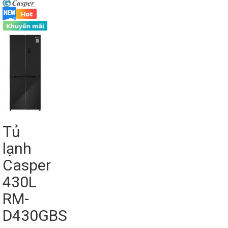
Tủ
lạnh
Casper
430L
RM-
D430GBS