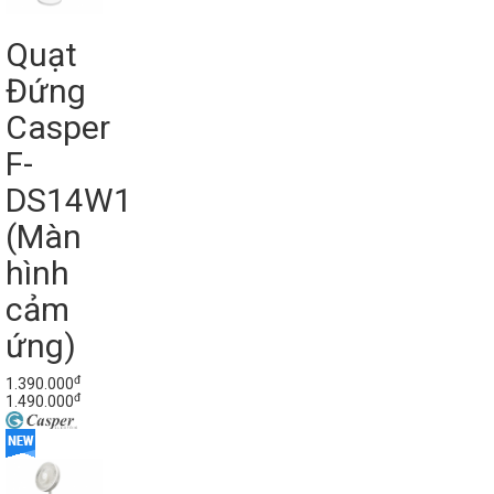
Quạt
Đứng
Casper
F-
DS14W1
(Màn
hình
cảm
ứng)
đ
1.390.000
đ
1.490.000