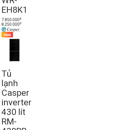
WR-
EH8K1
đ
7.850.000
đ
8.250.000
Tủ
lạnh
Casper
inverter
430 lít
RM-