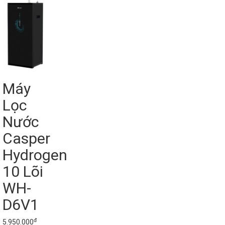
Máy
Lọc
Nước
Casper
Hydrogen
10 Lõi
WH-
D6V1
đ
5.950.000