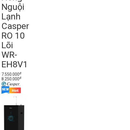
Nguội
Lạnh
Casper
RO 10
Lõi
WR-
EH8V1
đ
7.550.000
đ
8.250.000