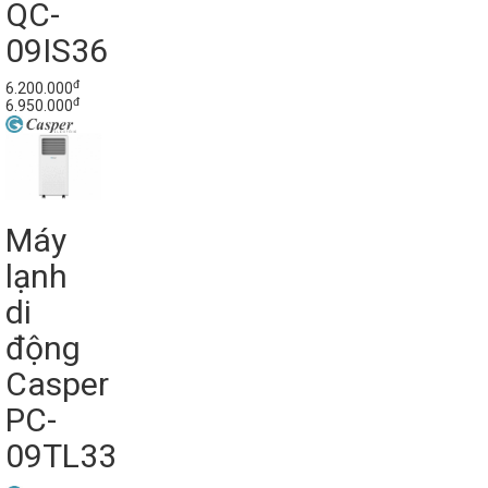
QC-
09IS36
đ
6.200.000
đ
6.950.000
Máy
lạnh
di
động
Casper
PC-
09TL33