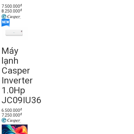
đ
7.500.000
đ
8.250.000
Máy
lạnh
Casper
Inverter
1.0Hp
JC09IU36
đ
6.500.000
đ
7.250.000