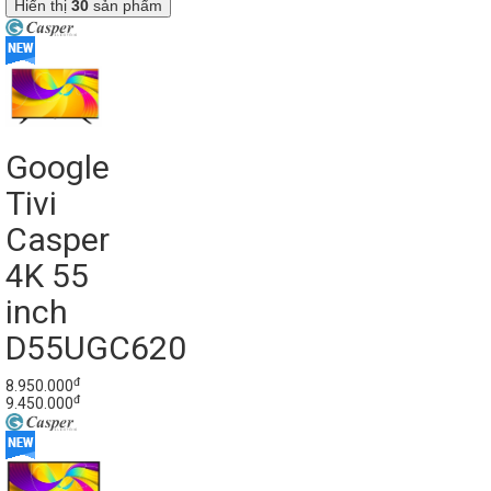
Hiển thị
30
sản phẩm
Google
Tivi
Casper
4K 55
inch
D55UGC620
đ
8.950.000
đ
9.450.000