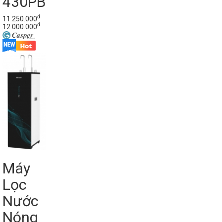
430PB
đ
11.250.000
đ
12.000.000
Máy
Lọc
Nước
Nóng