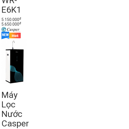
WR-
E6K1
đ
5.150.000
đ
5.650.000
Máy
Lọc
Nước
Casper