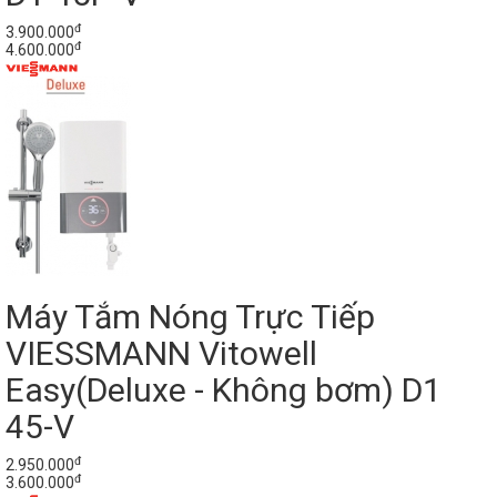
đ
3.900.000
đ
4.600.000
Máy Tắm Nóng Trực Tiếp
VIESSMANN Vitowell
Easy(Deluxe - Không bơm) D1
45-V
đ
2.950.000
đ
3.600.000