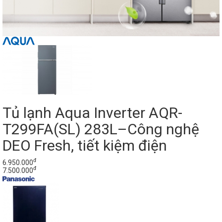
Tủ lạnh Aqua Inverter AQR-
T299FA(SL) 283L–Công nghệ
DEO Fresh, tiết kiệm điện
đ
6.950.000
đ
7.500.000