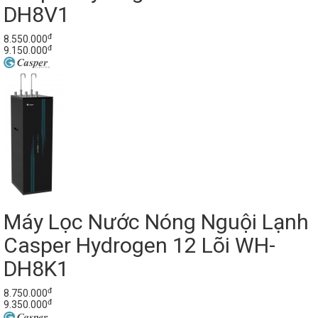
DH8V1
đ
8.550.000
đ
9.150.000
Máy Lọc Nước Nóng Nguội Lạnh
Casper Hydrogen 12 Lõi WH-
DH8K1
đ
8.750.000
đ
9.350.000