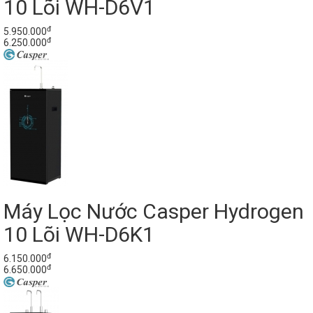
10 Lõi WH-D6V1
đ
5.950.000
đ
6.250.000
Máy Lọc Nước Casper Hydrogen
10 Lõi WH-D6K1
đ
6.150.000
đ
6.650.000