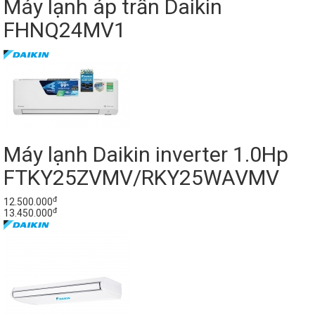
Máy lạnh áp trần Daikin
FHNQ24MV1
Máy lạnh Daikin inverter 1.0Hp
FTKY25ZVMV/RKY25WAVMV
đ
12.500.000
đ
13.450.000